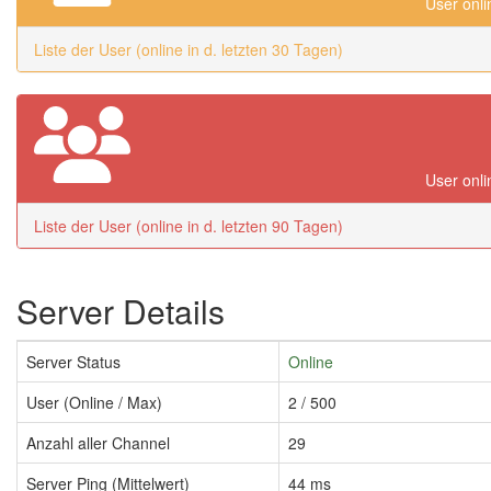
User onli
Liste der User (online in d. letzten 30 Tagen)
User onli
Liste der User (online in d. letzten 90 Tagen)
Server Details
Server Status
Online
User (Online / Max)
2 / 500
Anzahl aller Channel
29
Server Ping (Mittelwert)
44 ms