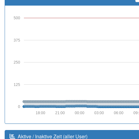
500
375
250
125
0
18:00
21:00
00:00
03:00
06:00
09
Aktive / Inaktive Zeit (aller User)