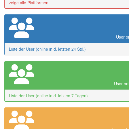
zeige alle Plattformen
User on
Liste der User (online in d. letzten 24 Std.)
User onl
Liste der User (online in d. letzten 7 Tagen)