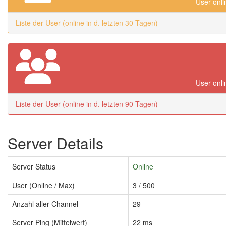
User onli
Liste der User (online in d. letzten 30 Tagen)
User onli
Liste der User (online in d. letzten 90 Tagen)
Server Details
Server Status
Online
User (Online / Max)
3 / 500
Anzahl aller Channel
29
Server Ping (Mittelwert)
22 ms