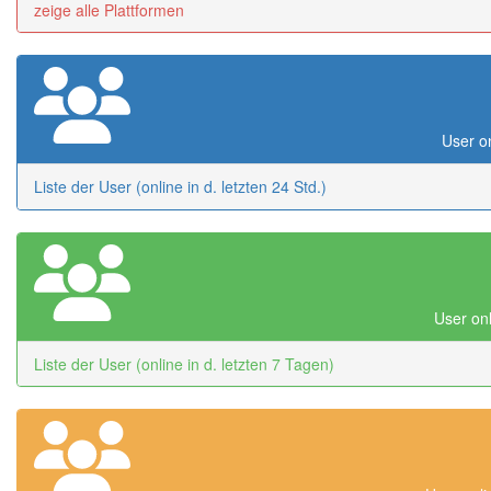
zeige alle Plattformen
User on
Liste der User (online in d. letzten 24 Std.)
User onl
Liste der User (online in d. letzten 7 Tagen)