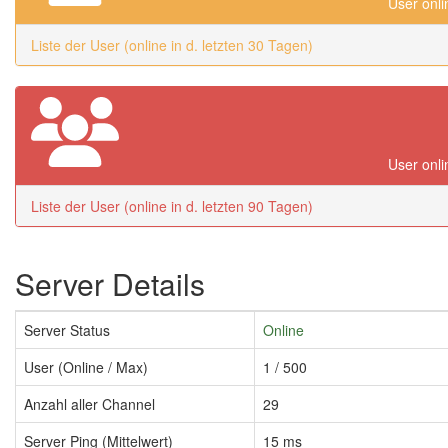
User onli
Liste der User (online in d. letzten 30 Tagen)
User onli
Liste der User (online in d. letzten 90 Tagen)
Server Details
Server Status
Online
User (Online / Max)
1 / 500
Anzahl aller Channel
29
Server Ping (Mittelwert)
15 ms