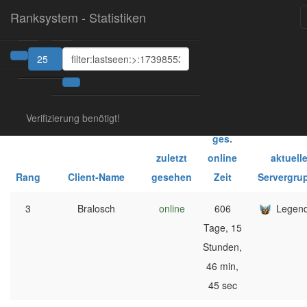
Ranksystem - Statistiken
25
1
2
Verifizierung benötigt!
ges.
zuletzt
online
aktuell
Rang
Client-Name
gesehen
Zeit
Servergru
3
Bralosch
online
606
Legen
Tage, 15
Stunden,
46 min,
45 sec