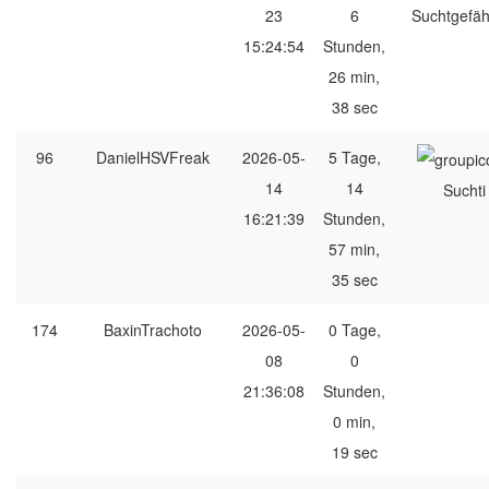
23
6
Suchtgefäh
15:24:54
Stunden,
26 min,
38 sec
96
DanielHSVFreak
2026-05-
5 Tage,
14
14
Suchti
16:21:39
Stunden,
57 min,
35 sec
174
BaxinTrachoto
2026-05-
0 Tage,
08
0
21:36:08
Stunden,
0 min,
19 sec