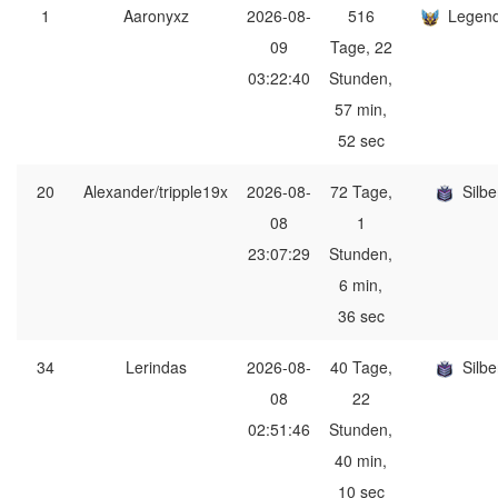
1
Aaronyxz
2026-08-
516
Legen
09
Tage, 22
03:22:40
Stunden,
57 min,
52 sec
20
Alexander/tripple19x
2026-08-
72 Tage,
Silbe
08
1
23:07:29
Stunden,
6 min,
36 sec
34
Lerindas
2026-08-
40 Tage,
Silbe
08
22
02:51:46
Stunden,
40 min,
10 sec