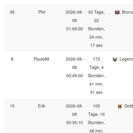
39
Phil
2026-08-
33 Tage,
Bron
08
22
01:08:26
Stunden,
24 min,
17 sec
8
Paule88
2026-08-
172
Legen
08
Tage, 4
00:49:00
Stunden,
41 min,
51 sec
15
Erik
2026-08-
105
Gol
08
Tage, 16
00:35:10
Stunden,
48 min,