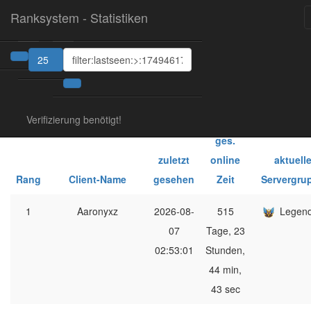
Ranksystem - Statistiken
25
1
2
Verifizierung benötigt!
ges.
zuletzt
online
aktuell
Rang
Client-Name
gesehen
Zeit
Servergru
1
Aaronyxz
2026-08-
515
Legen
07
Tage, 23
02:53:01
Stunden,
44 min,
43 sec