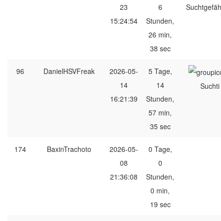
23
6
Suchtgefäh
15:24:54
Stunden,
26 min,
38 sec
96
DanielHSVFreak
2026-05-
5 Tage,
14
14
Suchti
16:21:39
Stunden,
57 min,
35 sec
174
BaxinTrachoto
2026-05-
0 Tage,
08
0
21:36:08
Stunden,
0 min,
19 sec