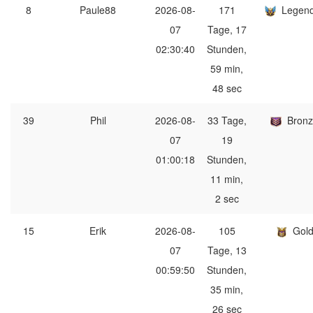
8
Paule88
2026-08-
171
Legen
07
Tage, 17
02:30:40
Stunden,
59 min,
48 sec
39
Phil
2026-08-
33 Tage,
Bron
07
19
01:00:18
Stunden,
11 min,
2 sec
15
Erik
2026-08-
105
Gol
07
Tage, 13
00:59:50
Stunden,
35 min,
26 sec