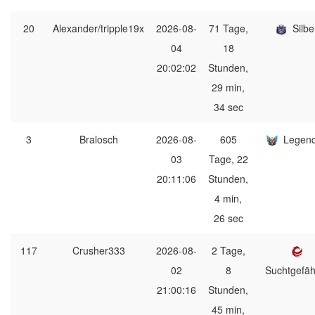
20
Alexander/tripple19x
2026-08-
71 Tage,
Silbe
04
18
20:02:02
Stunden,
29 min,
34 sec
3
Bralosch
2026-08-
605
Legen
03
Tage, 22
20:11:06
Stunden,
4 min,
26 sec
117
Crusher333
2026-08-
2 Tage,
02
8
Suchtgefäh
21:00:16
Stunden,
45 min,