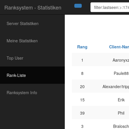
Ranksystem - Statistiken
Server Statistiken
Meine Statistiken
Rang
Client-Na
Top User
1
Aaronyx
8
Paule88
Rank-Liste
20
Alexander/trip
Ranksystem Info
15
Erik
39
Phil
3
Bralosch