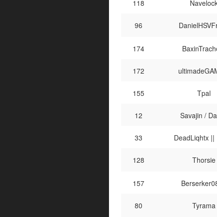
118
Naveloc
96
DanielHSVF
174
BaxinTrach
172
ultimadeG
155
Tpal
12
Savajin / Da
33
DeadLiqhtx ||
128
Thorsie
157
Berserker0
80
Tyrama