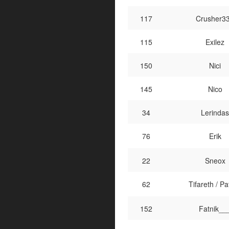
117
Crusher3
115
Exilez
150
Nici
145
Nico
34
Lerindas
76
Erik
22
Sneox
62
Tifareth / Pa
152
Fatnik__