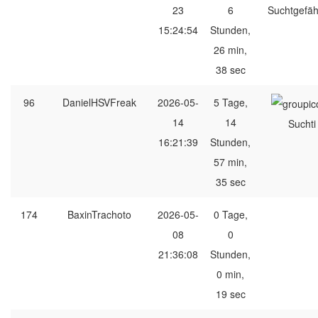
23
6
Suchtgefäh
15:24:54
Stunden,
26 min,
38 sec
96
DanielHSVFreak
2026-05-
5 Tage,
14
14
Suchti
16:21:39
Stunden,
57 min,
35 sec
174
BaxinTrachoto
2026-05-
0 Tage,
08
0
21:36:08
Stunden,
0 min,
19 sec