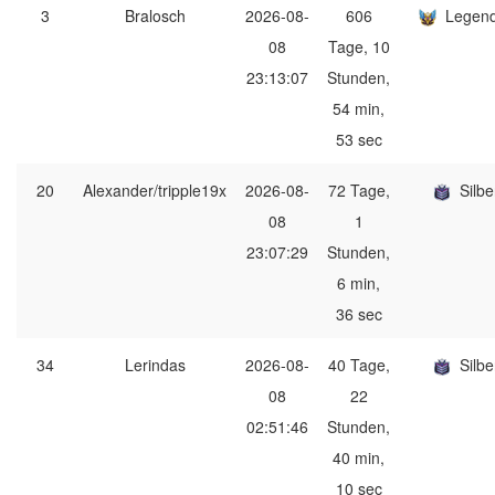
3
Bralosch
2026-08-
606
Legen
08
Tage, 10
23:13:07
Stunden,
54 min,
53 sec
20
Alexander/tripple19x
2026-08-
72 Tage,
Silbe
08
1
23:07:29
Stunden,
6 min,
36 sec
34
Lerindas
2026-08-
40 Tage,
Silbe
08
22
02:51:46
Stunden,
40 min,
10 sec