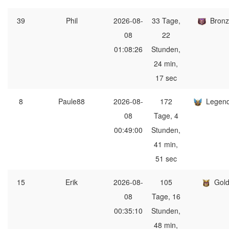
39
Phil
2026-08-
33 Tage,
Bron
08
22
01:08:26
Stunden,
24 min,
17 sec
8
Paule88
2026-08-
172
Legen
08
Tage, 4
00:49:00
Stunden,
41 min,
51 sec
15
Erik
2026-08-
105
Gol
08
Tage, 16
00:35:10
Stunden,
48 min,