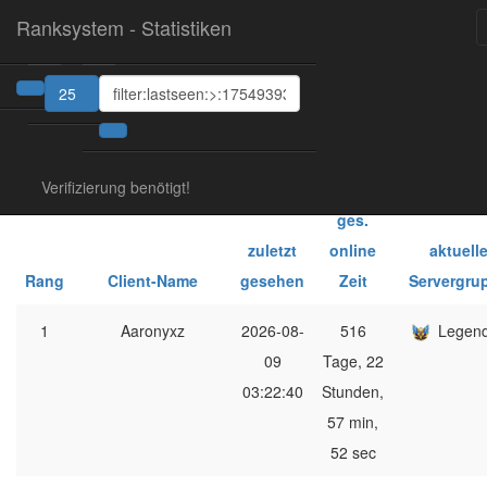
Ranksystem - Statistiken
25
1
2
Verifizierung benötigt!
ges.
zuletzt
online
aktuell
Rang
Client-Name
gesehen
Zeit
Servergru
1
Aaronyxz
2026-08-
516
Legen
09
Tage, 22
03:22:40
Stunden,
57 min,
52 sec