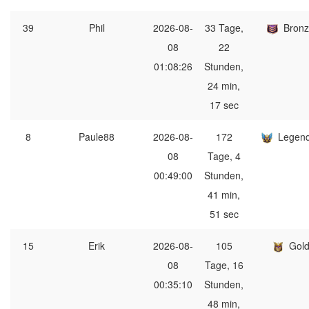
39
Phil
2026-08-
33 Tage,
Bron
08
22
01:08:26
Stunden,
24 min,
17 sec
8
Paule88
2026-08-
172
Legen
08
Tage, 4
00:49:00
Stunden,
41 min,
51 sec
15
Erik
2026-08-
105
Gol
08
Tage, 16
00:35:10
Stunden,
48 min,