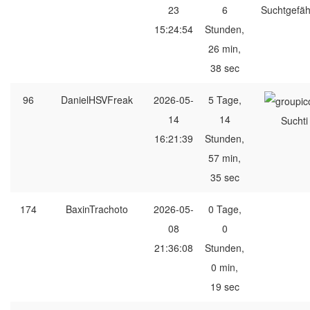
23
6
Suchtgefäh
15:24:54
Stunden,
26 min,
38 sec
96
DanielHSVFreak
2026-05-
5 Tage,
14
14
Suchti
16:21:39
Stunden,
57 min,
35 sec
174
BaxinTrachoto
2026-05-
0 Tage,
08
0
21:36:08
Stunden,
0 min,
19 sec