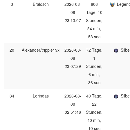
3
Bralosch
2026-08-
606
Legen
08
Tage, 10
23:13:07
Stunden,
54 min,
53 sec
20
Alexander/tripple19x
2026-08-
72 Tage,
Silbe
08
1
23:07:29
Stunden,
6 min,
36 sec
34
Lerindas
2026-08-
40 Tage,
Silbe
08
22
02:51:46
Stunden,
40 min,
10 sec