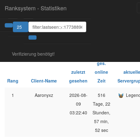
Ranksystem - Statistiken
25
1
Verifizierung benötigt!
ges.
zuletzt
online
aktuell
Rang
Client-Name
gesehen
Zeit
Servergru
1
Aaronyxz
2026-08-
516
Legen
09
Tage, 22
03:22:40
Stunden,
57 min,
52 sec