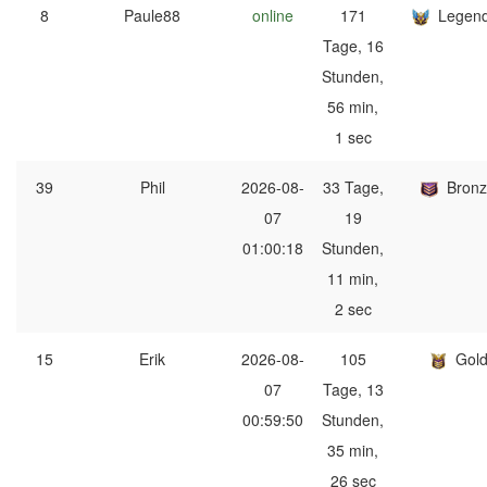
8
Paule88
online
171
Legen
Tage, 16
Stunden,
56 min,
1 sec
39
Phil
2026-08-
33 Tage,
Bron
07
19
01:00:18
Stunden,
11 min,
2 sec
15
Erik
2026-08-
105
Gol
07
Tage, 13
00:59:50
Stunden,
35 min,
26 sec