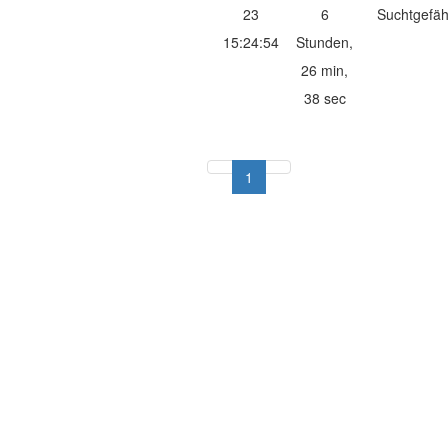
23
6
Suchtgefäh
15:24:54
Stunden,
26 min,
38 sec
1