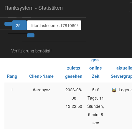
Ranksystem - Statistiken
25
1
Verifizierung benötigt!
ges.
zuletzt
online
aktuell
Rang
Client-Name
gesehen
Zeit
Servergru
1
Aaronyxz
2026-08-
516
Legen
08
Tage, 11
13:22:50
Stunden,
5 min, 8
sec