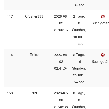
34 sec
117
Crusher333
2026-08-
2 Tage,
02
8
Suchtgefäh
21:00:16
Stunden,
45 min,
1 sec
115
Exilez
2026-08-
2 Tage,
02
16
Suchtgefäh
02:41:04
Stunden,
25 min,
54 sec
150
Nici
2026-07-
0 Tage,
30
3
21:48:38
Stunden,