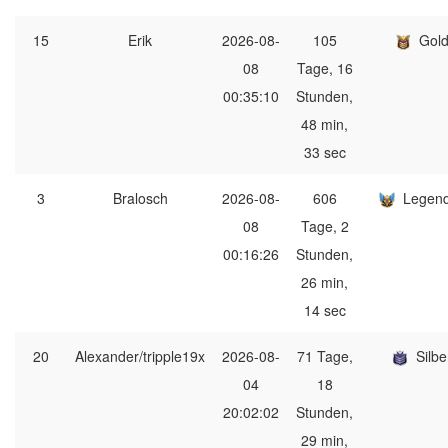
15
Erik
2026-08-
105
Gol
08
Tage, 16
00:35:10
Stunden,
48 min,
33 sec
3
Bralosch
2026-08-
606
Legen
08
Tage, 2
00:16:26
Stunden,
26 min,
14 sec
20
Alexander/tripple19x
2026-08-
71 Tage,
Silbe
04
18
20:02:02
Stunden,
29 min,