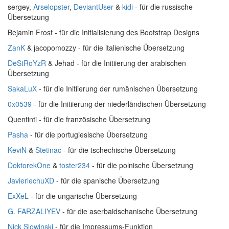
sergey,
Arselopster
,
DeviantUser
&
kidi
- für die russische
Übersetzung
Bejamin Frost - für die Initialisierung des Bootstrap Designs
ZanK
& jacopomozzy - für die italienische Übersetzung
DeStRoYzR
& Jehad - für die Initiierung der arabischen
Übersetzung
SakaLuX
- für die Initiierung der rumänischen Übersetzung
0x0539
- für die Initiierung der niederländischen Übersetzung
Quentinti - für die französische Übersetzung
Pasha
- für die portugiesische Übersetzung
KeviN
&
Stetinac
- für die tschechische Übersetzung
DoktorekOne
&
toster234
- für die polnische Übersetzung
JavierlechuXD
- für die spanische Übersetzung
ExXeL
- für die ungarische Übersetzung
G. FARZALIYEV
- für die aserbaidschanische Übersetzung
Nick Slowinski
- für die Impressums-Funktion