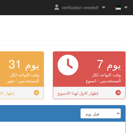
verification needed!
31
7
يوم
يوم
وقت التواجد لكل
وقت التواجد لكل
المستخدمين / اسبوع
المستخدمين / شهر
إظهار الاول لهذا الاسبوع
إظهار الا