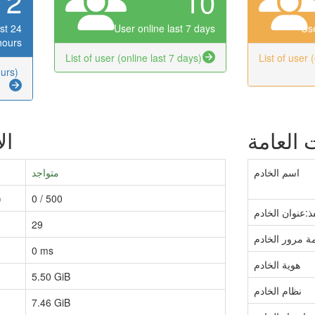
2
10
st 24
User online last 7 days
Use
hours
List of user (online last 7 days)
List of user 
ours)
 العامة
ال
اسم الخادم
متواجد
0 / 500
(أقصى عدد لل
ذ:عنوان الخادم
29
ة مرور الخادم
0 ms
هوية الخادم
5.50 GiB
نظام الخادم
7.46 GiB