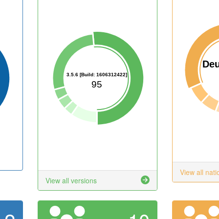
Deu
3.5.6 [Build: 1606312422]
95
View all nati
View all versions