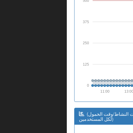
500
375
250
125
0
11:00
13:0
(وقت النشاط/وقت الخمول
(لكل المستخدمين